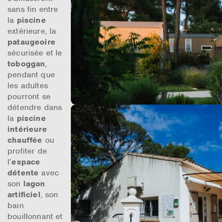
sans fin entre
la
piscine
extérieure, la
pataugeoire
sécurisée et le
toboggan
,
pendant que
les adultes
pourront se
détendre dans
la
piscine
intérieure
chauffée
ou
profiter de
l’
espace
détente
avec
son
lagon
artificiel
, son
bain
bouillonnant et