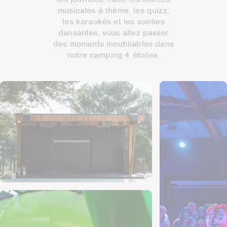
musicales à thème, les quizz,
les karaokés et les soirées
dansantes, vous allez passer
des moments inoubliables dans
notre camping 4 étoiles.