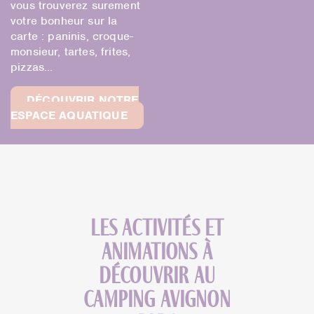
vous trouverez surement
votre bonheur sur la
carte : paninis, croque-
monsieur, tartes, frites,
pizzas…
DÉCOUVRIR NOTRE
ESPACE AQUATIQUE
Les activités et
animations à
découvrir au
camping Avignon