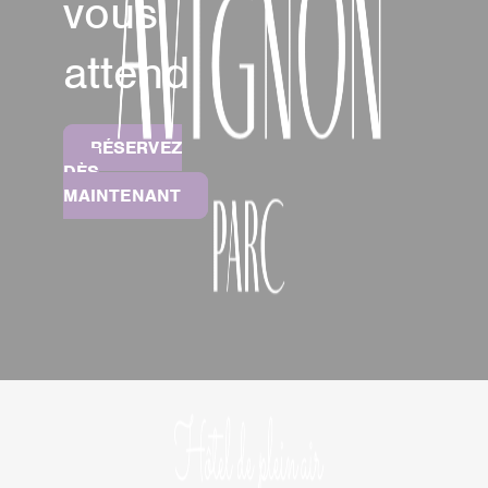
vous
attend
RÉSERVEZ
DÈS
MAINTENANT