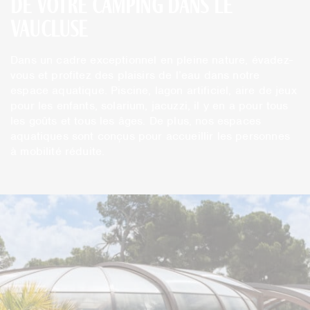
de votre camping dans le
Vaucluse
Dans un cadre exceptionnel en pleine nature, évadez-
vous et profitez des plaisirs de l’eau dans notre
espace aquatique. Piscine, lagon artificiel, aire de jeux
pour les enfants, solarium, jacuzzi, il y en a pour tous
les goûts et tous les âges. De plus, nos espaces
aquatiques sont conçus pour accueillir les personnes
à mobilité réduite.