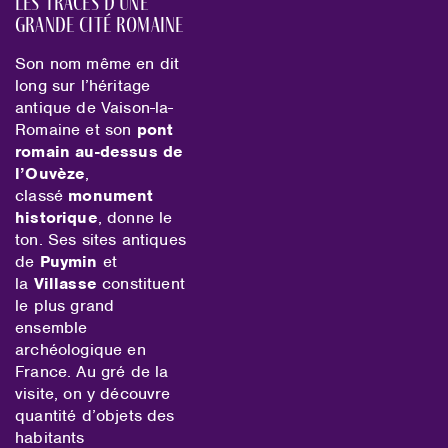
Les traces d’une
grande cité romaine
Son nom même en dit
long sur l’héritage
antique de Vaison-la-
Romaine et son
pont
romain au-dessus de
l’Ouvèze
,
classé
monument
historique
, donne le
ton. Ses sites antiques
de
Puymin
et
la
Villasse
constituent
le plus grand
ensemble
archéologique en
France. Au gré de la
visite, on y découvre
quantité d’objets des
habitants