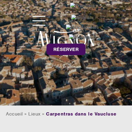
RÉSERVER
Accueil
»
Lieux
»
Carpentras dans le Vaucluse