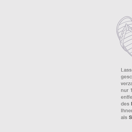
Lass
gesc
verz
nur 
entf
des
Ihne
als
S