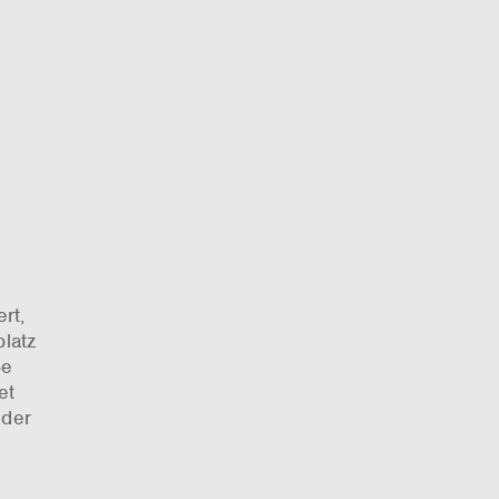
rt,
latz
ße
et
 der