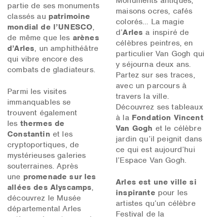
Monuments antiques,
partie de ses monuments
maisons ocres, cafés
classés au
patrimoine
colorés… La magie
mondial de l’UNESCO
,
d’
Arles
a inspiré de
de même que les
arènes
célèbres peintres, en
d’Arles
, un amphithéâtre
particulier Van Gogh qui
qui vibre encore des
y séjourna deux ans.
combats de gladiateurs.
Partez sur ses traces,
avec un parcours à
Parmi les visites
travers la ville.
immanquables se
Découvrez ses tableaux
trouvent également
à la
Fondation Vincent
les
thermes de
Van Gogh
et le célèbre
Constantin
et les
jardin qu’il peignit dans
cryptoportiques, de
ce qui est aujourd’hui
mystérieuses galeries
l’Espace Van Gogh.
souterraines. Après
une
promenade sur les
Arles est une ville si
allées des Alyscamps
,
inspirante
pour les
découvrez le Musée
artistes qu’un célèbre
départemental Arles
Festival de la