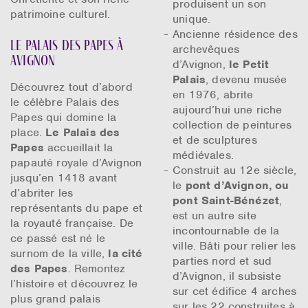
produisent un son
patrimoine culturel.
unique.
Ancienne résidence des
Le Palais des Papes à
archevêques
Avignon
d’Avignon,
le Petit
Palais
, devenu musée
Découvrez tout d’abord
en 1976, abrite
le célèbre Palais des
aujourd’hui une riche
Papes qui domine la
collection de peintures
place.
Le Palais des
et de sculptures
Papes
accueillait la
médiévales.
papauté royale d’Avignon
Construit au 12e siècle,
jusqu’en 1418 avant
le
pont d’Avignon, ou
d’abriter les
pont Saint-Bénézet
,
représentants du pape et
est un autre site
la royauté française. De
incontournable de la
ce passé est né le
ville. Bâti pour relier les
surnom de la ville,
la cité
parties nord et sud
des Papes
. Remontez
d’Avignon, il subsiste
l’histoire et découvrez le
sur cet édifice 4 arches
plus grand palais
sur les 22 construites à