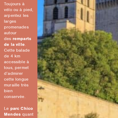
Toujours à
vélo ou à pied,
arpentez les
larges
promenades
autour
des
remparts
de la ville
.
Cette balade
de 4 km
accessible à
tous, permet
d’admirer
cette longue
muraille très
bien
conservée.
Le
parc Chico
Mendes
quant