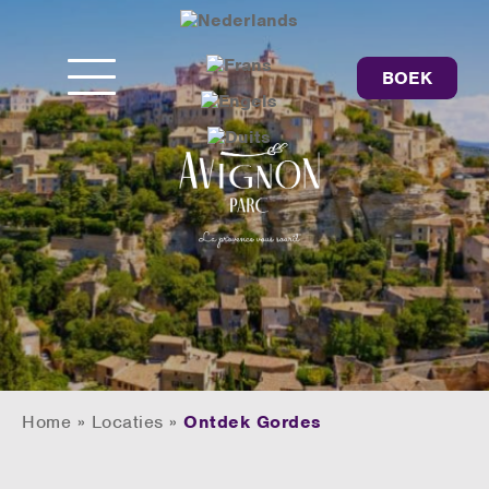
BOEK
Home
»
Locaties
»
Ontdek Gordes