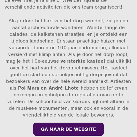
beleven met je familie of vrienden tijdens de
verschillende activiteiten die ons team organiseert!
Als je door het hart van het dorp wandelt, zie je een
aantal architecturale wonderen. Wandel langs de
calades, de kalkstenen straatjes, en je ontdekt een
tijdloos landschap. Er staan prachtige huizen met
versierde deuren en 100 jaar oude muren, allemaal
versierd met klimplanten. Als je door het dorp loopt,
mag je het 10e-eeuwse
versterkte kasteel
dat uitkijkt
over het hart van het dorp niet missen. Het kasteel
geeft de stad een sprookjesachtig dorpsgevoel dat
bezoekers van over de hele wereld aantrekt. Artiesten
als
Pol Mara en André Lhote
hebben de lof ervan
gezongen en geholpen de reputatie ervan op te
vijzelen. De schoonheid van Gordes ligt niet alleen in
de must-see monumenten, maar ook en vooral in de
vriendelijkheid van de lokale bewoners.
GA NAAR DE WEBSITE