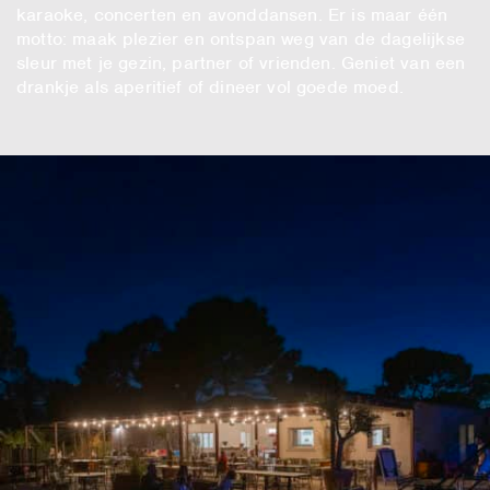
karaoke, concerten en avonddansen. Er is maar één
motto: maak plezier en ontspan weg van de dagelijkse
sleur met je gezin, partner of vrienden. Geniet van een
drankje als aperitief of dineer vol goede moed.