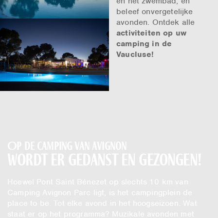
en het zwembad, en
beleef onvergetelijke
avonden. Ontdek alle
activiteiten op uw
camping in de
Vaucluse!
Op de camping van Avignon
wordt er gedanst en gezongen!
Hoewel Pont Saint Bénezet op slechts 10 km van
Camping Avignon Parc ligt, is het campingplein de
place to be. Tot elke avond in het hoogseizoen. Wat
staat er op het programma? Muzikale avonden met