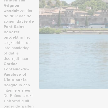
straten van
Avignon
wandelt
zonder
de druk van de
zomer,
dat je de
Pont Saint-
Bénezet
ontdekt
in het
strijklicht in de
late namiddag,
of dat je
doorrijdt naar
Gordes,
Fontaine-de-
Vaucluse of
L’Isle-sur-la-
Sorgue
in een
intiemere sfeer.
De Rhône strekt
zich vredig uit
onder de
wallen