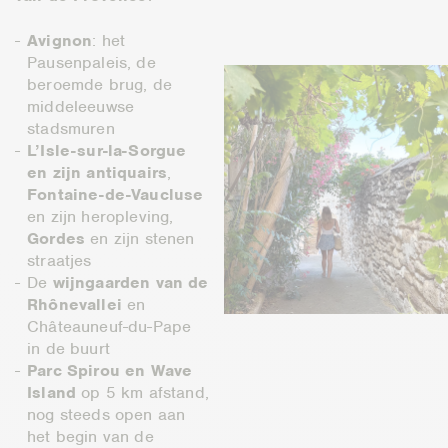
Avignon
: het
Pausenpaleis, de
beroemde brug, de
middeleeuwse
stadsmuren
L’Isle-sur-la-Sorgue
en zijn antiquairs
,
Fontaine-de-Vaucluse
en zijn heropleving,
Gordes
en zijn stenen
straatjes
De
wijngaarden van de
Rhônevallei
en
Châteauneuf-du-Pape
in de buurt
Parc Spirou en Wave
Island
op 5 km afstand,
nog steeds open aan
het begin van de