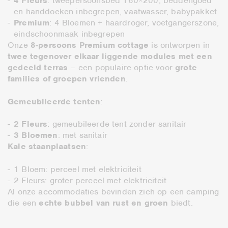
4 Fleurs
: tweepersoonsbed 160×200, beddengoed
en handdoeken inbegrepen, vaatwasser, babypakket
Premium
: 4 Bloemen + haardroger, voetgangerszone,
eindschoonmaak inbegrepen
Onze
8-persoons Premium cottage
is ontworpen in
twee tegenover elkaar liggende modules met een
gedeeld terras
– een populaire optie voor
grote
families of groepen vrienden
.
Gemeubileerde tenten
:
2 Fleurs
: gemeubileerde tent zonder sanitair
3 Bloemen
: met sanitair
Kale staanplaatsen
:
1 Bloem: perceel met elektriciteit
2 Fleurs: groter perceel met elektriciteit
Al onze accommodaties bevinden zich op een camping
die een
echte bubbel van rust en groen
biedt.