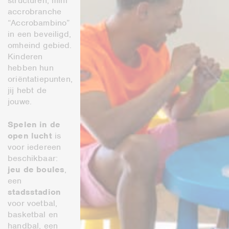
structuren, mini
accrobranche
“Accrobambino”
in een beveiligd,
omheind gebied.
Kinderen
hebben hun
oriëntatiepunten,
jij hebt de
jouwe.
Spelen in de
open lucht
is
voor iedereen
beschikbaar:
jeu de boules
,
een
stadsstadion
voor voetbal,
basketbal en
handbal, een