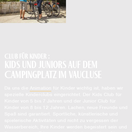
Club für Kinder :
Kids und Juniors auf dem
Campingplatz im Vaucluse
Da uns die
Animation
für Kinder wichtig ist, haben wir
spezielle Kinderclubs eingerichtet. Der Kids Club für
Kinder von 5 bis 7 Jahren und der Junior Club für
Kinder von 8 bis 12 Jahren. Lachen, neue Freunde und
Spaß sind garantiert. Sportliche, künstlerische und
spielerische Aktivitäten und nicht zu vergessen der
Wasserbereich, Ihre Kinder werden begeistert sein und