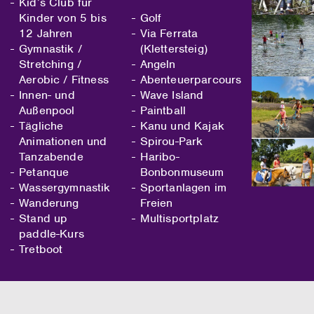
Kid’s Club für
Kinder von 5 bis
Golf
12 Jahren
Via Ferrata
Gymnastik /
(Klettersteig)
Stretching /
Angeln
Aerobic / Fitness
Abenteuerparcours
Innen- und
Wave Island
Außenpool
Paintball
Tägliche
Kanu und Kajak
Animationen und
Spirou-Park
Tanzabende
Haribo-
Petanque
Bonbonmuseum
Wassergymnastik
Sportanlagen im
Wanderung
Freien
Stand up
Multisportplatz
paddle-Kurs
Tretboot