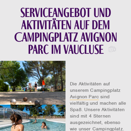
Serviceangebot und
Aktivitäten auf dem
Campingplatz Avignon
Parc im Vaucluse
Die Aktivitäten auf
unserem Campingplatz
Avignon Parc
sind
vielfältig und machen alle
Spaß. Unsere Aktivitäten
sind mit 4 Sternen
ausgezeichnet, ebenso
wie unser Campingplatz.