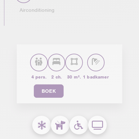
Airconditioning
4 pers.
2 ch.
30 m².
1 badkamer
BOEK