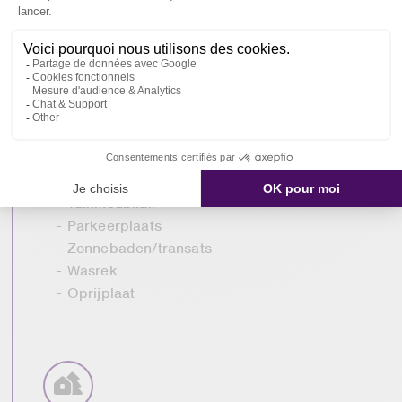
Buitenkant
Diensten
Overdekt terras
Dekens en kussens
Oppervlakte (m²) :
aanwezig
10
Tuinmeubilair
Parkeerplaats
Zonnebaden/transats
Wasrek
Oprijplaat