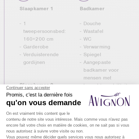
Slaapkamer 1
Badkamer
1
Douche
tweepersoonsbed:
Wastafel
160×200 cm
WC
Garderobe
Verwarming
Verduisterende
Spiegel
gordijnen
Aangepaste
badkamer voor
mensen met
Slaapkamer 2
beperkte mobiliteit
INVACARE stoel
1 eenpersoonsbed:
80×190 cm
1 Stapelbed:
80×190 cm