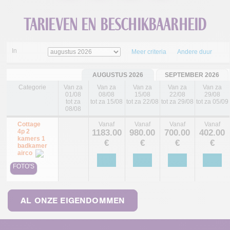
Tarieven en beschikbaarheid
In
Meer criteria
Andere duur
AUGUSTUS 2026
SEPTEMBER 2026
Categorie
Van za
Van za
Van za
Van za
Van za
01/08
08/08
15/08
22/08
29/08
tot za
tot za 15/08
tot za 22/08
tot za 29/08
tot za 05/09
08/08
Cottage
Vanaf
Vanaf
Vanaf
Vanaf
4p 2
1183.00
980.00
700.00
402.00
kamers 1
€
€
€
€
badkamer
airco
FOTO'S
AL ONZE EIGENDOMMEN