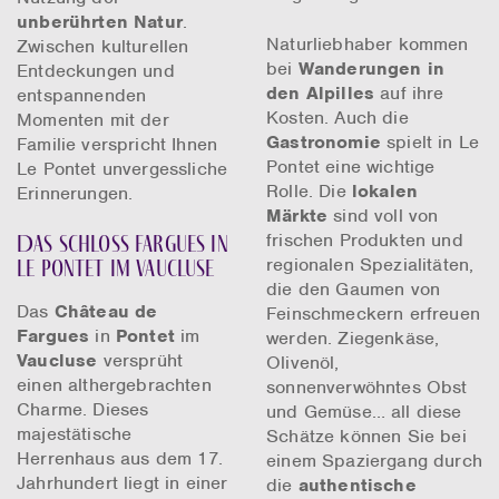
unberührten Natur
.
Naturliebhaber kommen
Zwischen kulturellen
bei
Wanderungen in
Entdeckungen und
den Alpilles
auf ihre
entspannenden
Kosten. Auch die
Momenten mit der
Gastronomie
spielt in Le
Familie verspricht Ihnen
Pontet eine wichtige
Le Pontet unvergessliche
Rolle. Die
lokalen
Erinnerungen.
Märkte
sind voll von
frischen Produkten und
Das Schloss Fargues in
regionalen Spezialitäten,
Le Pontet im Vaucluse
die den Gaumen von
Das
Château de
Feinschmeckern erfreuen
Fargues
in
Pontet
im
werden. Ziegenkäse,
Vaucluse
versprüht
Olivenöl,
einen althergebrachten
sonnenverwöhntes Obst
Charme. Dieses
und Gemüse… all diese
majestätische
Schätze können Sie bei
Herrenhaus aus dem 17.
einem Spaziergang durch
Jahrhundert liegt in einer
die
authentische