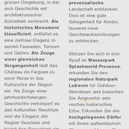
grünen Umgebung, in der
provenzalische
sich Geschichte mit
Landschaft entdecken.
architektonischer
Dies ist eine gute
Schönheit vermischt.
Als
Gelegenheit für Kinder,
historisches Monument
tausend neue
klassifiziert
, entfaltet es
Geschmacksrichtungen
eine zeitlose Eleganz in
zu entdecken.
seinen Fassaden, Türmen
und Gärten.
Als Zeuge
Stürzen Sie sich in den
einer glorreichen
Spaß im
Wasserpark
Vergangenheit
lädt das
Splashworld Provence
,
Château de Fargues zu
erkunden Sie den
einer Reise in das
regionalen Naturpark
Kulturerbe der Region
Luberon
für Outdoor-
ein. Als Zeuge einer
Abenteuer und besuchen
jahrhundertelangen
Sie
Avignon
für sein
Geschichte verkörpert es
reiches historisches
den kulturellen Reichtum
Erbe. Erkunden Sie die
und die Eleganz der
hochgelegenen Dörfer
Region Vaucluse und
mit ihrem authentischen
bietet den Besuchern ein