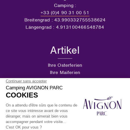
Camping :
+33 (0)4 90 31 00 51
Breitengrad : 43.990332755538624
Längengrad : 4.913100466548784
Artikel
Ihre Osterferien
Ihre Maiferien
Himmelfahrtswochenende
Pfingstwochenende
Folgen Sie Uns