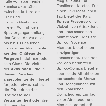
Möglichkeiten für
Fülle von spannenden
Familienaktivitäten. Für
Familienaktivitäten
einen unvergesslichen
zwischen kulturellem
Tag bietet der
Parc
Erbe und
Spirou Provence
eine
Freizeitaktivitäten im
Vielzahl von Attraktionen
Freien. Von ruhigen
und unterhaltsamen
Spaziergängen entlang
Animationen. Der Parc
des Canal de Vaucluse
Spirou Provence in
bis hin zu Besuchen
Monteux bietet einen
historischer Monumente
einzigartigen
wie dem
Château de
Familienspaß. Inspiriert
Fargues
findet hier jeder
von den berühmten
sein Glück. Die Vielfalt
Spirou-Comics bietet er
der
Aktivitäten
, die in
spannende Attraktionen,
diesem Paradies
berauschende Shows
angeboten werden, bietet
und Begegnungen mit
für jeden etwas, sei es
den ikonischen
die Erkundung der
Comicfiguren. Ein Tag
Überreste der
voller Abenteuer und
Vergangenheit
oder die
Magie ist garantiert!
Nutzung der