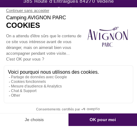
385 Route d’Entraigues 84270 Vedène
Camping :
+33 (0)4 90 31 00 51
Breitengrad : 43.990332755538624
Längengrad : 4.913100466548784
Artikel
Ihre Osterferien
Ihre Maiferien
Himmelfahrtswochenende
Pfingstwochenende
Folgen Sie Uns