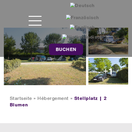
BUCHEN
+1
Startseite
»
Hébergement
»
Stellplatz | 2
Blumen