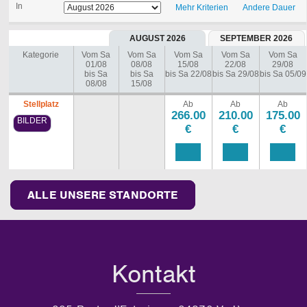
In
Mehr Kriterien
Andere Dauer
AUGUST 2026
SEPTEMBER 2026
Kategorie
Vom Sa
Vom Sa
Vom Sa
Vom Sa
Vom Sa
01/08
08/08
15/08
22/08
29/08
bis Sa
bis Sa
bis Sa 22/08
bis Sa 29/08
bis Sa 05/09
08/08
15/08
Stellplatz
Ab
Ab
Ab
266.00
210.00
175.00
BILDER
€
€
€
ALLE UNSERE STANDORTE
Kontakt