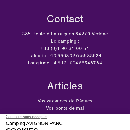
Contact
385 Route d’Entraigues 84270 Vedène
Le camping :
+33 (0)4 90 31 00 51
Latitude : 43.990332755538624
Longitude : 4.913100466548784
Articles
Vos vacances de Pâques
Vos ponts de mai
Votre pont de l’Ascension
Votre week-end de Pentecôte